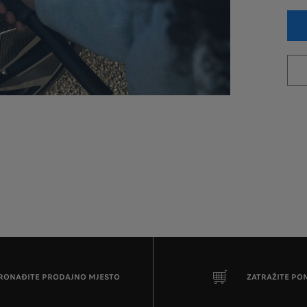
ZATRAŽITE PONUDO
POGLEDAJTE IZBOR PRIKLJUČNIH HIBRIDNIH VOZILA
RONAĐITE PRODAJNO MJESTO
ZATRAŽITE PO