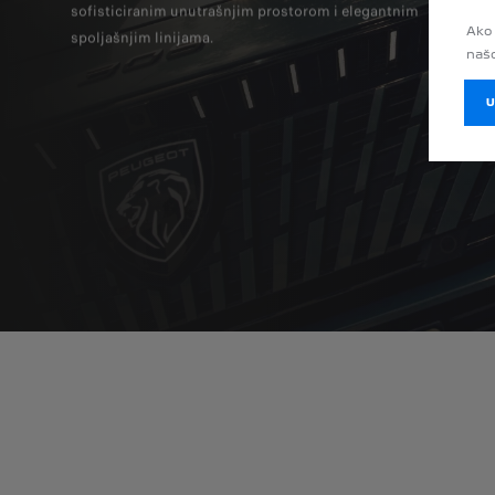
sofisticiranim unutrašnjim prostorom i elegantnim
visoko
Ako 
spoljašnjim linijama.
zapamt
našo
samo n