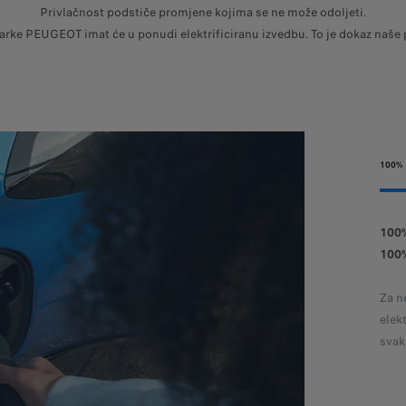
Privlačnost podstiče promjene kojima se ne može odoljeti.
rke PEUGEOT imat će u ponudi elektrificiranu izvedbu. ​To je dokaz naše p
100% 
PREMA NOVOJ
100
VRSTI MOBILNOSTI
100
Oni koji odaberu priključni hibridni model odluče se za najbolje
Za n
iz oba svijeta. U gradu možete voziti 100-postotno na električni
elek
pogon. Međutim na dugim vožnjama možete iskoristiti domet
svak
motora s unutrašnjim izgaranjem.