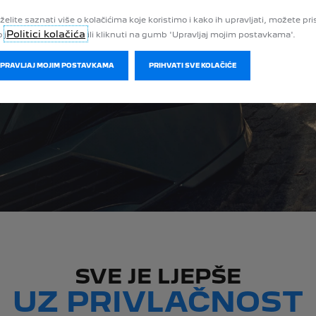
kvalitetnu tehnologiju. U vozilu trebate
želite saznati više o kolačićima koje koristimo i kako ih upravljati, možete pri
iti samo jednu stvar: morate se usredotočiti
Politici kolačića
 j
ili kliknuti na gumb 'Upravljaj mojim postavkama'.
a bitne stvari. To su užici u vožnji.
UPRAVLJAJ MOJIM POSTAVKAMA
PRIHVATI SVE KOLAČIĆE
PROBNA VOŽNJA
SVE JE LJEPŠE
UZ PRIVLAČNOST