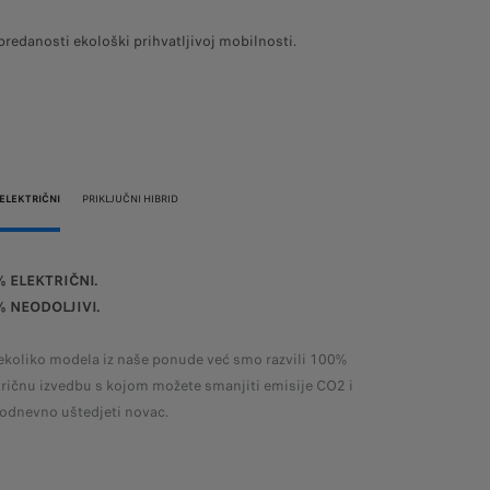
redanosti ekološki prihvatljivoj mobilnosti.
ELEKTRIČNI
PRIKLJUČNI HIBRID
% ELEKTRIČNI.
PREMA NO
% NEODOLJIVI.
VRSTI MO
ekoliko modela iz naše ponude već smo razvili 100%
Oni koji od
tričnu izvedbu s kojom možete smanjiti emisije CO2 i
iz oba svij
odnevno uštedjeti novac.
pogon. Međ
motora s u