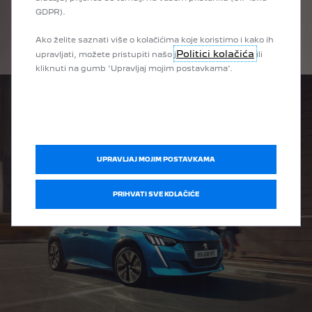
GDPR).
PEUGEOT vam nudi svestranog gradskog mališana PEUGEOT
208 koji je dostupan s električnim, benzinskim ili dizel motorom.
Ako želite saznati više o kolačićima koje koristimo i kako ih
Politici kolačića
upravljati, možete pristupiti našo j
ili
kliknuti na gumb 'Upravljaj mojim postavkama'.
UPRAVLJAJ MOJIM POSTAVKAMA
PRIHVATI SVE KOLAČIĆE