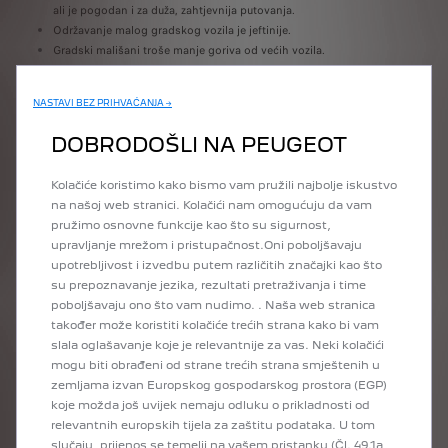
ali je pogodan i za duža, zahtjevnija putovanja.
Održavanje malog gradskog vozila je jeftinije.
Gradski mališani troše manje goriva od većih vozila.
NASTAVI BEZ PRIHVAĆANJA →
DOBRODOŠLI NA PEUGEOT
GRADSKI MALIŠAN
Kolačiće koristimo kako bismo vam pružili najbolje iskustvo
na našoj web stranici. Kolačići nam omogućuju da vam
PEUGEOT 208: MALO
pružimo osnovne funkcije kao što su sigurnost,
GRADSKO VOZILO S
upravljanje mrežom i pristupačnost.Oni poboljšavaju
upotrebljivost i izvedbu putem različitih značajki kao što
ELEKTRIČNIM,
su prepoznavanje jezika, rezultati pretraživanja i time
BENZINSKIM ILI DIZEL
poboljšavaju ono što vam nudimo. . Naša web stranica
također može koristiti kolačiće trećih strana kako bi vam
MOTOROM
slala oglašavanje koje je relevantnije za vas. Neki kolačići
mogu biti obrađeni od strane trećih strana smještenih u
Naš gradski mališan dizajniran je za moderan stil života u urbanoj
zemljama izvan Europskog gospodarskog prostora (EGP)
sredini. Kompaktnim vozilom PEUGEOT 208 doista je
koje možda još uvijek nemaju odluku o prikladnosti od
jednostavno upravljati zahvaljujući kompaktnim dimenzijama i
relevantnih europskih tijela za zaštitu podataka. U tom
tehnologijama za pomoć u vožnji i parkiranju.
slučaju, prijenos se temelji na vašem pristanku (Čl. 49.1a