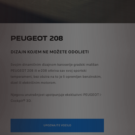
PEUGEOT 208
DIZAJN KOJEM NE MOŽETE ODOLJETI
Svojim dinamičnim dizajnom karoserije gradski mališan
PEUGEOT 208 ili e-208 otkriva sav svoj sportski
temperament, bez obzira na to je li opremljen benzinskim,
dizel ili električnim motorom.
Njegovu unutrašnjost upotpunjuje ekskluzivni PEUGEOT i-
Cockpit® 3D.
UPOZNAJTE VOZILO