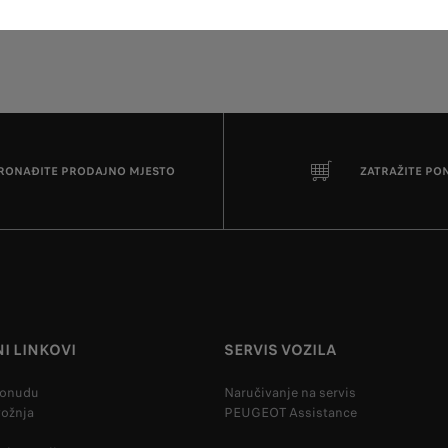
RONAĐITE PRODAJNO MJESTO
ZATRAŽITE PO
I LINKOVI
SERVIS VOZILA
ponudu
Naručivanje na servis
vožnja
PEUGEOT Assistance