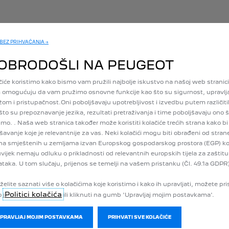
 BEZ PRIHVAĆANJA →
OBRODOŠLI NA PEUGEOT
čiće koristimo kako bismo vam pružili najbolje iskustvo na našoj web stranici.
omogućuju da vam pružimo osnovne funkcije kao što su sigurnost, upravlj
om i pristupačnost.Oni poboljšavaju upotrebljivost i izvedbu putem različiti
što su prepoznavanje jezika, rezultati pretraživanja i time poboljšavaju ono
mo. . Naša web stranica također može koristiti kolačiće trećih strana kako bi
PEUGEOT 2008 STYLE
šavanje koje je relevantnije za vas. Neki kolačići mogu biti obrađeni od strane
ZA 38.213 KM
na smještenih u zemljama izvan Europskog gospodarskog prostora (EGP) k
Nov hibridni motor
uvijek nemaju odluku o prikladnosti od relevantnih europskih tijela za zaštitu
taka. U tom slučaju, prijenos se temelji na vašem pristanku (Čl. 49.1a GDPR
7 godina bezbrižnosti
Paket 7 GODINA BEZBR
BRIŽNOSTI je besplatan i uključuje 2 godine ugovorne garancije
želite saznati više o kolačićima koje koristimo i kako ih upravljati, možete pri
ZATRAŽI PONUDU
Politici kolačića
 j
ili kliknuti na gumb 'Upravljaj mojim postavkama'.
UPRAVLJAJ MOJIM POSTAVKAMA
PRIHVATI SVE KOLAČIĆE
ZATRAŽI TESTNU VOŽNJU