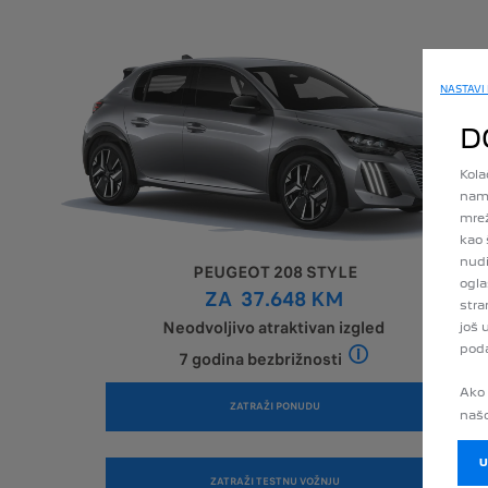
NASTAVI
D
Kola
nam 
mrež
kao 
nudi
PEUGEOT 208 STYLE
ogla
ZA 37.648 KM
stra
Neodvoljivo atraktivan izgled
još 
poda
7 godina bezbrižnosti
Paket 7 GODINA BEZ
Ako 
ZATRAŽI PONUDU
našo
ZATRAŽI TESTNU VOŽNJU