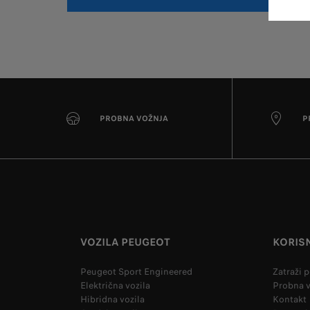
PROBNA VOŽNJA
P
VOZILA PEUGEOT
KORISN
Peugeot Sport Engineered
Zatraži 
Električna vozila
Probna 
Hibridna vozila
Kontakt