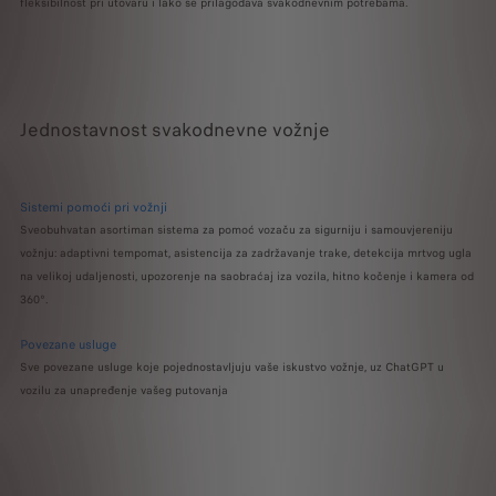
fleksibilnost pri utovaru i lako se prilagođava svakodnevnim potrebama.
Jednostavnost svakodnevne vožnje
Sistemi pomoći pri vožnji
Sveobuhvatan asortiman sistema za pomoć vozaču za sigurniju i samouvjereniju
vožnju: adaptivni tempomat, asistencija za zadržavanje trake, detekcija mrtvog ugla
na velikoj udaljenosti, upozorenje na saobraćaj iza vozila, hitno kočenje i kamera od
360°.
Povezane usluge
Sve povezane usluge koje pojednostavljuju vaše iskustvo vožnje, uz ChatGPT u
vozilu za unapređenje vašeg putovanja