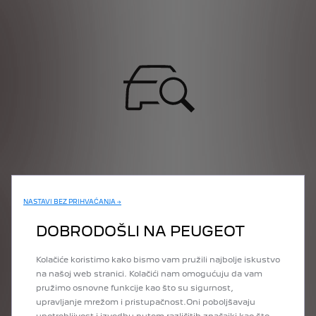
NASTAVI BEZ PRIHVAĆANJA →
DOBRODOŠLI NA PEUGEOT
Kolačiće koristimo kako bismo vam pružili najbolje iskustvo
na našoj web stranici. Kolačići nam omogućuju da vam
pružimo osnovne funkcije kao što su sigurnost,
upravljanje mrežom i pristupačnost.Oni poboljšavaju