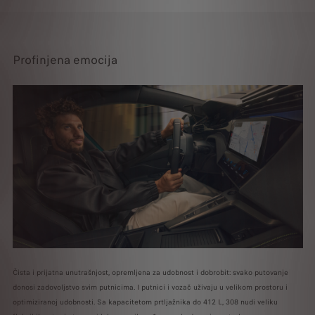
Profinjena emocija
Čista i prijatna unutrašnjost, opremljena za udobnost i dobrobit: svako putovanje
donosi zadovoljstvo svim putnicima. I putnici i vozač uživaju u velikom prostoru i
optimiziranoj udobnosti. Sa kapacitetom prtljažnika do 412 L, 308 nudi veliku