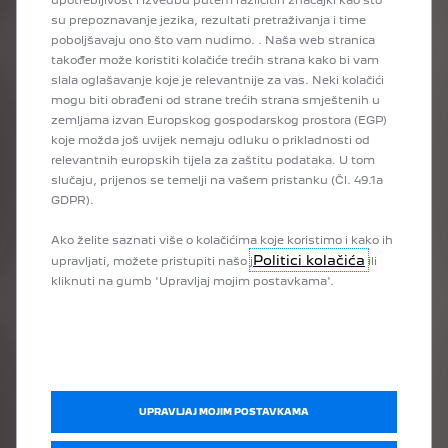
upotrebljivost i izvedbu putem različitih značajki kao što
su prepoznavanje jezika, rezultati pretraživanja i time
poboljšavaju ono što vam nudimo. . Naša web stranica
također može koristiti kolačiće trećih strana kako bi vam
slala oglašavanje koje je relevantnije za vas. Neki kolačići
mogu biti obrađeni od strane trećih strana smještenih u
zemljama izvan Europskog gospodarskog prostora (EGP)
koje možda još uvijek nemaju odluku o prikladnosti od
relevantnih europskih tijela za zaštitu podataka. U tom
slučaju, prijenos se temelji na vašem pristanku (Čl. 49.1a
GDPR).
Ako želite saznati više o kolačićima koje koristimo i kako ih
Politici kolačića
upravljati, možete pristupiti našo j
ili
kliknuti na gumb 'Upravljaj mojim postavkama'.
UPRAVLJAJ MOJIM POSTAVKAMA