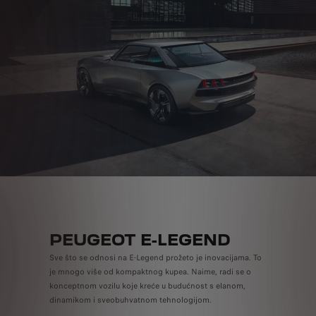
PEUGEOT E-LEGEND
Sve što se odnosi na E-Legend prožeto je inovacijama. To
je mnogo više od kompaktnog kupea. Naime, radi se o
konceptnom vozilu koje kreće u budućnost s elanom,
dinamikom i sveobuhvatnom tehnologijom.