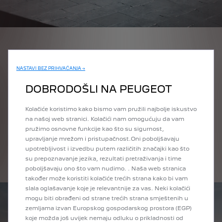
KONCEPTNO VOZILO
NASTAVI BEZ PRIHVAĆANJA →
PEUGEOT INSTINCT
DOBRODOŠLI NA PEUGEOT
Zamislite vozilo koje je tako neprimjetno integrirano u vaš
digitalni život tako da ga osjećate kao svoju drugu kožu.
Kolačiće koristimo kako bismo vam pružili najbolje iskustvo
Intenzivniji osjećaji u vožnji konceptnog vozila PEUGEOT
na našoj web stranici. Kolačići nam omogućuju da vam
INSTINCT djeluju u simbiozi s vama i vašim potrebama.
pružimo osnovne funkcije kao što su sigurnost,
upravljanje mrežom i pristupačnost.Oni poboljšavaju
upotrebljivost i izvedbu putem različitih značajki kao što
su prepoznavanje jezika, rezultati pretraživanja i time
Više informacija
poboljšavaju ono što vam nudimo. . Naša web stranica
također može koristiti kolačiće trećih strana kako bi vam
slala oglašavanje koje je relevantnije za vas. Neki kolačići
mogu biti obrađeni od strane trećih strana smještenih u
zemljama izvan Europskog gospodarskog prostora (EGP)
koje možda još uvijek nemaju odluku o prikladnosti od