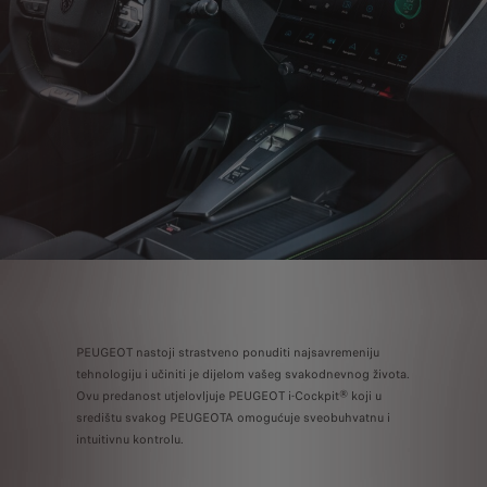
PEUGEOT nastoji strastveno ponuditi najsavremeniju
tehnologiju i učiniti je dijelom vašeg svakodnevnog života.
Ovu predanost utjelovljuje PEUGEOT i-Cockpit® koji u
središtu svakog PEUGEOTA omogućuje sveobuhvatnu i
intuitivnu kontrolu.