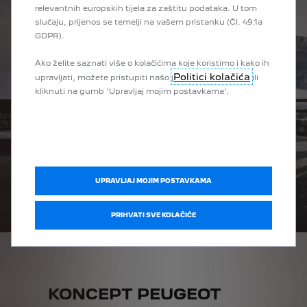
relevantnih europskih tijela za zaštitu podataka. U tom
slučaju, prijenos se temelji na vašem pristanku (Čl. 49.1a
GDPR).
Ako želite saznati više o kolačićima koje koristimo i kako ih
Politici kolačića
upravljati, možete pristupiti našo j
ili
kliknuti na gumb 'Upravljaj mojim postavkama'.
UPRAVLJAJ MOJIM POSTAVKAMA
PRIHVATI SVE KOLAČIĆE
KONCEPT PEUGEOT