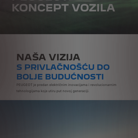
NAŠA VIZIJA
S PRIVLAČNOŠĆU DO
BOLJE BUDUĆNOSTI
PEUGEOT je predan električnim inovacijama i revolucionarnim
tehnologijama koje utiru put novoj generaciji.