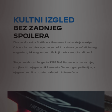
KULTNI IZGLED
BEZ ZADNJEG
SPOJLERA
Dizajnerska ekipa Matthiasa Hossanna i natjecateljska ekipa
Oliviera Jansonniea zajedno su radili na stvaranju sofisticiranog i
elegantnog trkaćeg automobila koji izaziva emocije i dinamiku.
Što je posebnost Peugeota 9X8? Naš Hypercar je bez zadnjeg
spojlera, što njegov oblik karoserije čini mnogo opuštenijim, a
njegove površine izuzetno skladnim i dinamičnim.