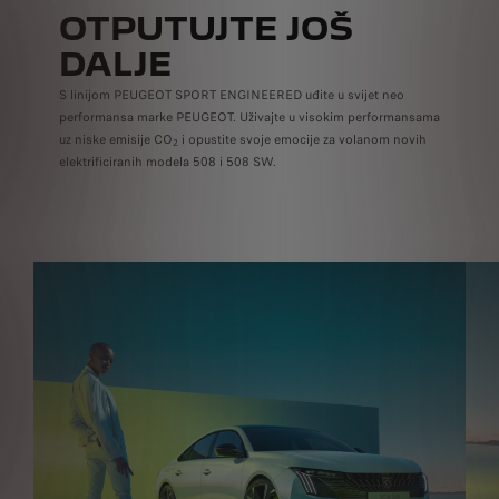
OTPUTUJTE JOŠ
DALJE
S linijom PEUGEOT SPORT ENGINEERED uđite u svijet neo
performansa marke PEUGEOT. Uživajte u visokim performansama
uz niske emisije CO
i opustite svoje emocije za volanom novih
2
elektrificiranih modela 508 i 508 SW.