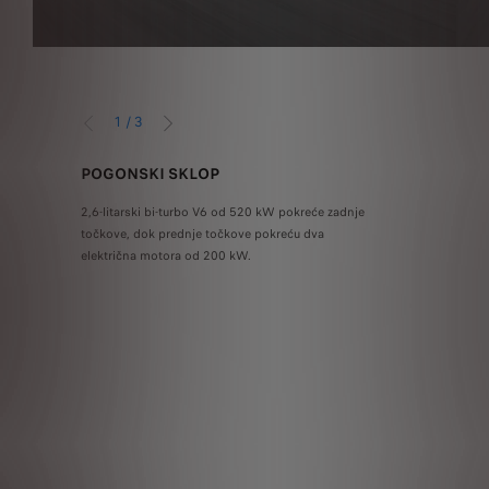
1
/
3
NAZAD
NAPRIJED
POGONSKI SKLOP
BATERIJA
2,6-litarski bi-turbo V6 od 520 kW pokreće zadnje
Visokonaponska ba
točkove, dok prednje točkove pokreću dva
suradnji s markama
električna motora od 200 kW.
razvio poseban ele
performansi na bazi
pogonski sistem 