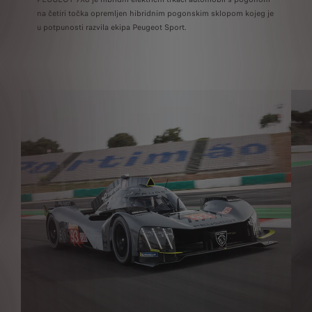
na četiri točka opremljen hibridnim pogonskim sklopom kojeg je
u potpunosti razvila ekipa Peugeot Sport.