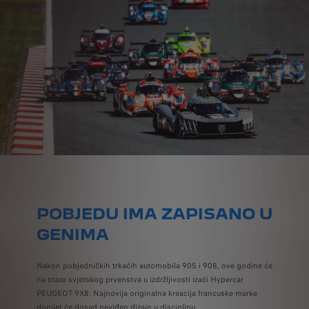
POBJEDU IMA ZAPISANO U
GENIMA
Nakon pobjedničkih trkaćih automobila 905 i 908, ove godine će
na staze svjetskog prvenstva u izdržljivosti izaći Hypercar
PEUGEOT 9X8. Najnovija originalna kreacija francuske marke
donijet će dosad neviđen dizajn u disciplinu.