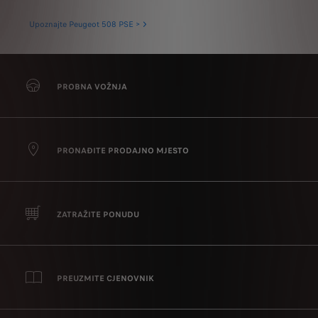
Upoznajte Peugeot 508 PSE >
Upoz
PROBNA VOŽNJA
PRONAĐITE PRODAJNO MJESTO
ZATRAŽITE PONUDU
PREUZMITE CJENOVNIK