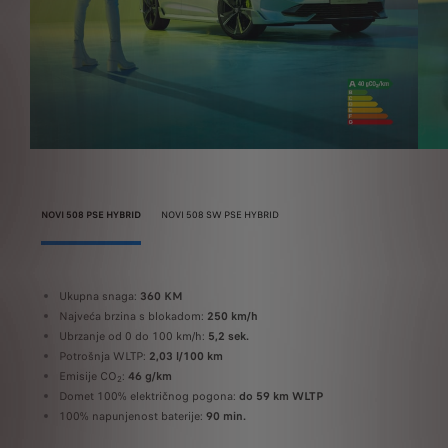
NOVI 508 PSE HYBRID
NOVI 508 SW PSE HYBRID
Ukupna snaga:
360 KM
U
Najveća brzina s blokadom:
250 km/h
N
Ubrzanje od 0 do 100 km/h:
5,2 sek.
U
Potrošnja WLTP:
2,03 l/100 km
P
Emisije CO
:
46 g/km
E
2
Domet 100% električnog pogona:
do 59 km WLTP
D
100% napunjenost baterije:
90 min.
1