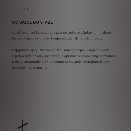
1
/
2
NAZAD
NAPRIJED
OD SKICE DO STAZE
POK
Ovaj inovativni koncept dokazao se iznimno učinkovitim tijekom
Za po
testova koji su se proteklih mjeseci odvijali na petoro staza.
Peuge
partn
Capgemini
(specijalist za umjetnu inteligenciju) i Peugeot Sport
zajedno rade na razvoju strategija optimalno poboljšanje performansi
T
trkaćeg automobila 9X8, posebno upravljanje energijom tijekom
ve
ubrzanja i regeneracije.
M
S
J
ek
B
a