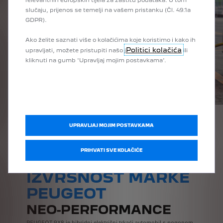
relevantnih europskih tijela za zaštitu podataka. U tom
slučaju, prijenos se temelji na vašem pristanku (Čl. 49.1a
GDPR).
Ako želite saznati više o kolačićima koje koristimo i kako ih
Politici kolačića
upravljati, možete pristupiti našo j
ili
kliknuti na gumb 'Upravljaj mojim postavkama'.
UPRAVLJAJ MOJIM POSTAVKAMA
PRIHVATI SVE KOLAČIĆE
SLAVIMO
IZVRSNOST MARKE
PEUGEOT
NEO-PERFORMANCE
PEUGEOT 9X8 je hibridni električni trkaći automobil s pogonom