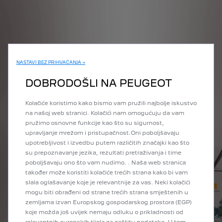
POJAČALO EMOCIJA
NASTAVI BEZ PRIHVAĆANJA →
PEUGEOT I-COCKPIT®
DOBRODOŠLI NA PEUGEOT
Performanse na dohvat ruke. Dizajn unutrašnjosti PEUGEOTA
9X8 omogućava našim vozačima neprestano pomicati granice
mogućeg i poboljšati performanse na stazi.
Kolačiće koristimo kako bismo vam pružili najbolje iskustvo
na našoj web stranici. Kolačići nam omogućuju da vam
pružimo osnovne funkcije kao što su sigurnost,
upravljanje mrežom i pristupačnost.Oni poboljšavaju
upotrebljivost i izvedbu putem različitih značajki kao što
su prepoznavanje jezika, rezultati pretraživanja i time
poboljšavaju ono što vam nudimo. . Naša web stranica
također može koristiti kolačiće trećih strana kako bi vam
slala oglašavanje koje je relevantnije za vas. Neki kolačići
mogu biti obrađeni od strane trećih strana smještenih u
zemljama izvan Europskog gospodarskog prostora (EGP)
koje možda još uvijek nemaju odluku o prikladnosti od