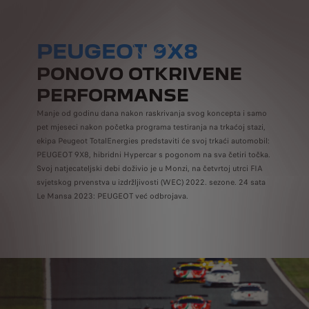
PEUGEOT 9X8
PONOVO OTKRIVENE
PERFORMANSE
Manje od godinu dana nakon raskrivanja svog koncepta i samo
pet mjeseci nakon početka programa testiranja na trkaćoj stazi,
ekipa Peugeot TotalEnergies predstaviti će svoj trkaći automobil:
PEUGEOT 9X8, hibridni Hypercar s pogonom na sva četiri točka.
Svoj natjecateljski debi doživio je u Monzi, na četvrtoj utrci FIA
svjetskog prvenstva u izdržljivosti (WEC) 2022. sezone. 24 sata
Le Mansa 2023: PEUGEOT već odbrojava.